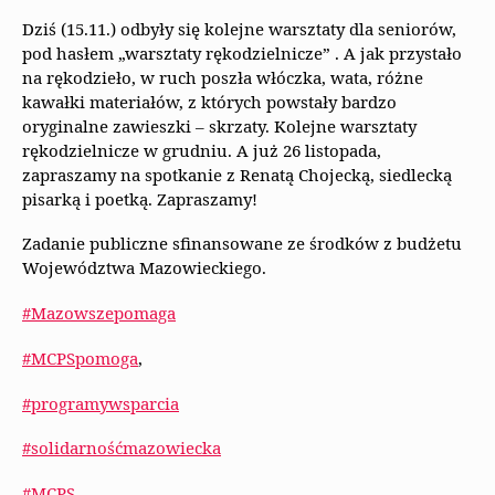
Dziś (15.11.) odbyły się kolejne warsztaty dla seniorów,
pod hasłem „warsztaty rękodzielnicze” . A jak przystało
na rękodzieło, w ruch poszła włóczka, wata, różne
kawałki materiałów, z których powstały bardzo
oryginalne zawieszki – skrzaty. Kolejne warsztaty
rękodzielnicze w grudniu. A już 26 listopada,
zapraszamy na spotkanie z Renatą Chojecką, siedlecką
pisarką i poetką. Zapraszamy!
Zadanie publiczne sfinansowane ze środków z budżetu
Województwa Mazowieckiego.
#Mazowszepomaga
#MCPSpomoga
,
#programywsparcia
#solidarnośćmazowiecka
#MCPS