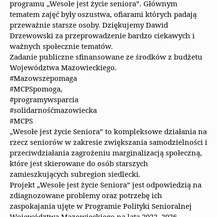
programu „Wesołe jest życie seniora”. Głównym
tematem zajęć były oszustwa, ofiarami których padają
przeważnie starsze osoby. Dziękujemy Dawid
Drzewowski za przeprowadzenie bardzo ciekawych i
ważnych społecznie tematów.
Zadanie publiczne sfinansowane ze środków z budżetu
Województwa Mazowieckiego.
#Mazowszepomaga
#MCPSpomoga,
#programywsparcia
#solidarnośćmazowiecka
#MCPS
„Wesołe jest życie Seniora” to kompleksowe działania na
rzecz seniorów w zakresie zwiększania samodzielności i
przeciwdziałania zagrożeniu marginalizacją społeczną,
które jest skierowane do osób starszych
zamieszkujących subregion siedlecki.
Projekt „Wesołe jest życie Seniora” jest odpowiedzią na
zdiagnozowane problemy oraz potrzebę ich
zaspokajania ujęte w Programie Polityki Senioralnej