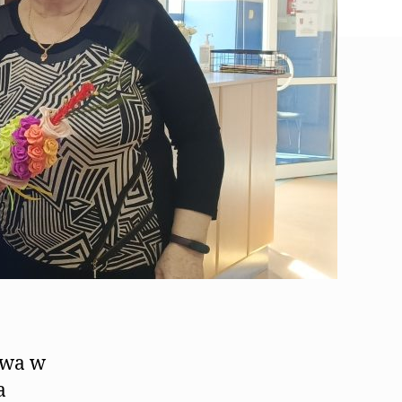
rwa w
a