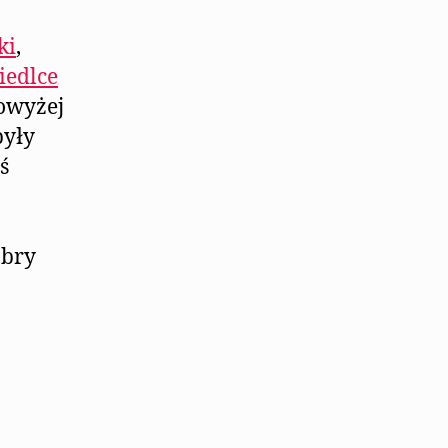
ki
,
iedlce
powyżej
były
ś
obry