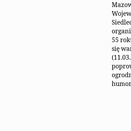
Mazow
Wojew
Siedle
organi
55 rok
się wa
(11.03
poprow
ogrodn
humor