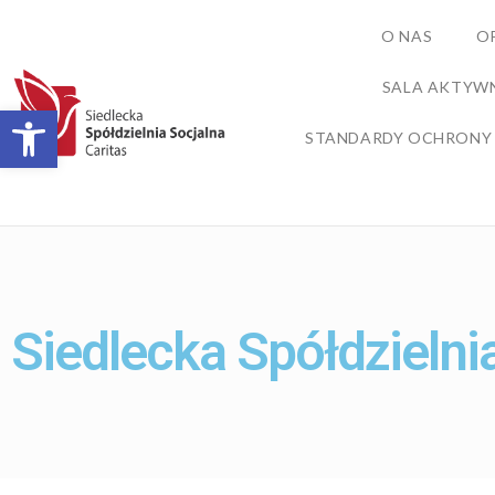
O NAS
O
SALA AKTYW
Otwórz pasek narzędzi
STANDARDY OCHRONY
Siedlecka Spółdzielni