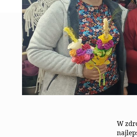
W zdro
najle