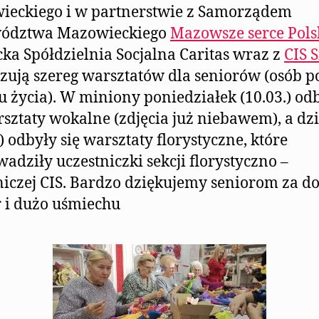
ieckiego i w partnerstwie z Samorządem
ództwa Mazowieckiego
Mazowsze serce Pols
cka Spółdzielnia Socjalna Caritas wraz z
CIS S
zują szereg warsztatów dla seniorów (osób 
u życia). W miniony poniedziałek (10.03.) od
rsztaty wokalne (zdjęcia już niebawem), a dzi
.) odbyły się warsztaty florystyczne, które
adziły uczestniczki sekcji florystyczno –
iczej CIS. Bardzo dziękujemy seniorom za d
 i dużo uśmiechu